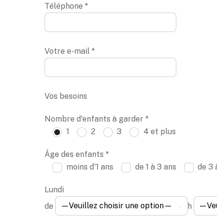
Téléphone *
Votre e-mail *
Vos besoins
Nombre d'enfants à garder *
1
2
3
4 et plus
Âge des enfants *
moins d'1 ans
de 1 à 3 ans
de 3 
Lundi
de
h