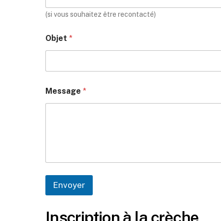
(si vous souhaitez être recontacté)
Objet
*
O
Message
*
b
j
e
t
*
O
b
j
e
t
Envoyer
Inscription à la crèche